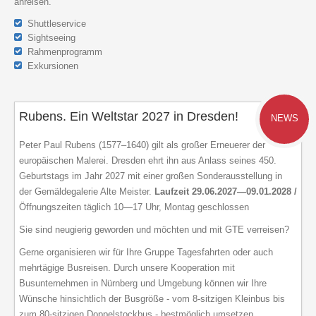
anreisen.
Shuttleservice
Sightseeing
Rahmenprogramm
Exkursionen
Rubens. Ein Weltstar 2027 in Dresden!
NEWS
Peter Paul Rubens (1577–1640) gilt als großer Erneuerer der
europäischen Malerei. Dresden ehrt ihn aus Anlass seines 450.
Geburtstags im Jahr 2027 mit einer großen Sonderausstellung in
der Gemäldegalerie Alte Meister.
Laufzeit 29.06.2027—09.01.2028 /
Öffnungszeiten täglich 10—17 Uhr, Montag geschlossen
Sie sind neugierig geworden und möchten und mit GTE verreisen?
Gerne organisieren wir für Ihre Gruppe Tagesfahrten oder auch
mehrtägige Busreisen. Durch unsere Kooperation mit
Busunternehmen in Nürnberg und Umgebung können wir Ihre
Wünsche hinsichtlich der Busgröße - vom 8-sitzigen Kleinbus bis
zum 80-sitzigen Doppelstockbus - bestmöglich umsetzen.