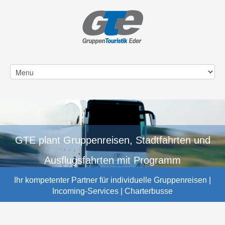
GTE plant Gruppenreisen, Stadtfahrten und
... wir fahren
... wir fahren
Ausflugsfahrten mit Programm
Sie!
Sie!
Ihr kompetenter Partner für individuelle Gruppenreisen |
Incoming-Services | Charterbusse